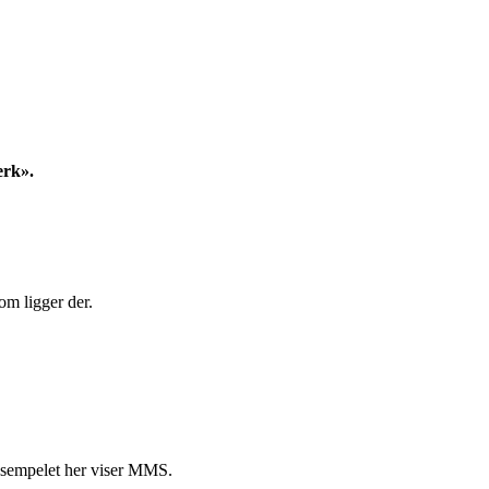
erk».
om ligger der.
 Eksempelet her viser MMS.