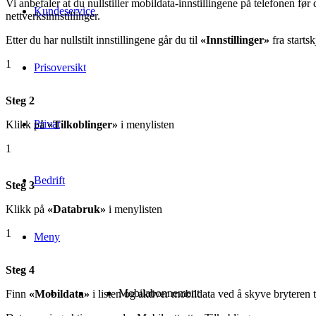
Vi anbefaler at du nullstiller mobildata-innstillingene på telefonen før
Kundeservice
nettverksinnstillinger.
Etter du har nullstilt innstillingene går du til
«Innstillinger»
fra starts
1
Prisoversikt
Steg 2
Privat
Klikk på
«Tilkoblinger»
i menylisten
1
Bedrift
Steg 3
Klikk på
«Databruk»
i menylisten
1
Meny
Steg 4
Mobilabonnement
Finn
«Mobildata»
i listen og aktiver mobildata ved å skyve bryteren t