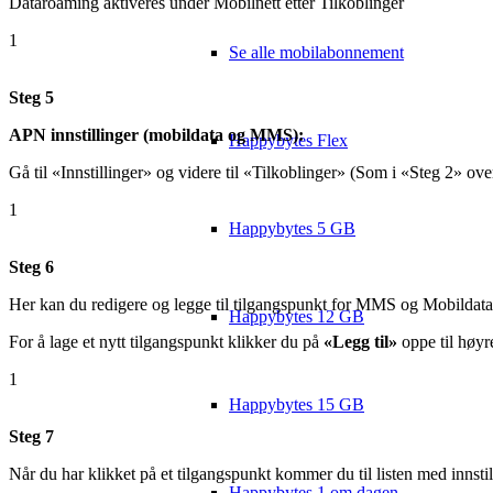
Dataroaming aktiveres under Mobilnett etter Tilkoblinger
1
Se alle mobilabonnement
Steg 5
APN innstillinger (mobildata og MMS):
Happybytes Flex
Gå til «Innstillinger» og videre til «Tilkoblinger» (Som i «Steg 2» ove
1
Happybytes 5 GB
Steg 6
Her kan du redigere og legge til tilgangspunkt for MMS og Mobildata. Kl
Happybytes 12 GB
For å lage et nytt tilgangspunkt klikker du på
«Legg til»
oppe til høyre
1
Happybytes 15 GB
Steg 7
Når du har klikket på et tilgangspunkt kommer du til listen med innstil
Happybytes 1 om dagen