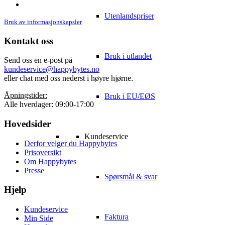
linkedin
Utenlandspriser
Bruk av informasjonskapsler
Kontakt oss
Bruk i utlandet
Send oss en e-post på
kundeservice@happybytes.no
eller chat med oss nederst i høyre hjørne.
Åpningstider:
Bruk i EU/EØS
Alle hverdager: 09:00-17:00
Hovedsider
Kundeservice
Derfor velger du Happybytes
Prisoversikt
Om Happybytes
Presse
Spørsmål & svar
Hjelp
Kundeservice
Faktura
Min Side