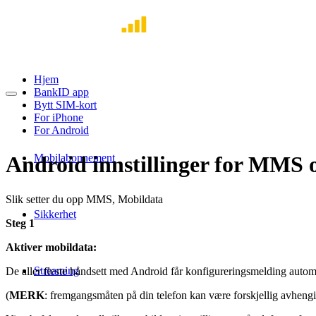
Hjem
BankID app
Bytt SIM-kort
For iPhone
For Android
Mobilabonnement
Android innstillinger for MMS 
Slik setter du opp MMS, Mobildata
Sikkerhet
Steg 1
Aktiver mobildata:
Streaming
De aller fleste håndsett med Android får konfigureringsmelding automa
(
MERK
: fremgangsmåten på din telefon kan være forskjellig avhengi