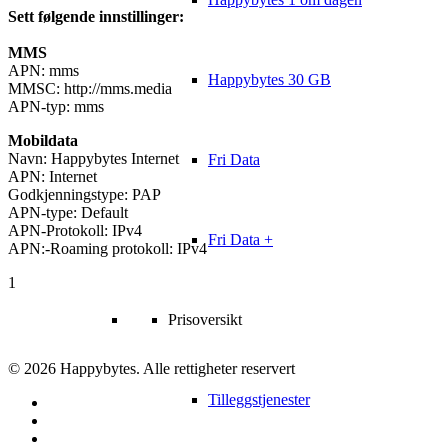
Sett følgende innstillinger:
MMS
APN: mms
Happybytes 30 GB
MMSC: http://mms.media
APN-typ: mms
Mobildata
Navn: Happybytes Internet
Fri Data
APN: Internet
Godkjenningstype: PAP
APN-type: Default
APN-Protokoll: IPv4
Fri Data +
APN:-Roaming protokoll: IPv4
1
Prisoversikt
© 2026 Happybytes. Alle rettigheter reservert
Tilleggstjenester
facebook
twitter
instagram