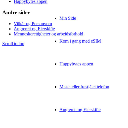
Happybytes appen
Andre sider
Min Side
Vilkår og Personvern
Angrerett og Eierskifte
Menneskerettigheter og arbeidsforhold
Kom i gang med eSIM
Scroll to top
Happybytes appen
Mistet eller frastjålet telefon
Angrerett og Eierskifte