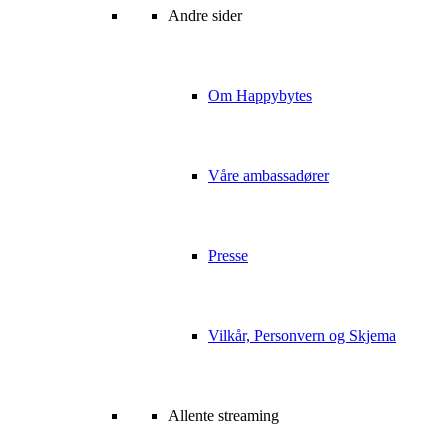
Andre sider
Om Happybytes
Våre ambassadører
Presse
Vilkår, Personvern og Skjema
Allente streaming