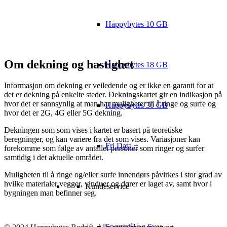
Happybytes 10 GB
Om dekning og hastighet
Happybytes 18 GB
Informasjon om dekning er veiledende og er ikke en garanti for at
det er dekning på enkelte steder. Dekningskartet gir en indikasjon på
hvor det er sannsynlig at man har muligheter til å ringe og surfe og
Happybytes 30 GB
hvor det er 2G, 4G eller 5G dekning.
Dekningen som som vises i kartet er basert på teoretiske
beregninger, og kan variere fra det som vises. Variasjoner kan
Fri Data +
forekomme som følge av antallet personer som ringer og surfer
samtidig i det aktuelle området.
Muligheten til å ringe og/eller surfe innendørs påvirkes i stor grad av
hvilke materialer vegger, vinduer og dører er laget av, samt hvor i
Kundeservice
bygningen man befinner seg.
Spørsmål og Svar