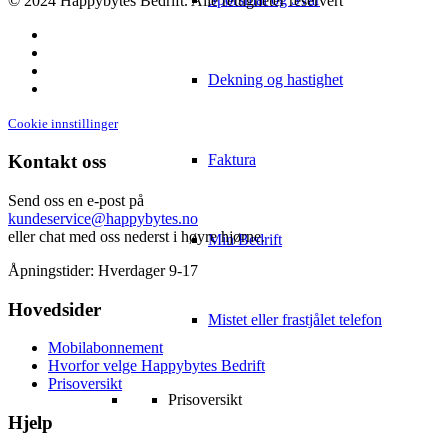
© 2024 Happybytes Bedrift. Alle rettigheter reservert
facebook
twitter
instagram
Dekning og hastighet
linkedin
Cookie innstillinger
Faktura
Kontakt oss
Send oss en e-post på
kundeservice@happybytes.no
eller chat med oss nederst i høyre hjørne.
Min Bedrift
Åpningstider: Hverdager 9-17
Hovedsider
Mistet eller frastjålet telefon
Mobilabonnement
Hvorfor velge Happybytes Bedrift
Prisoversikt
Prisoversikt
Hjelp