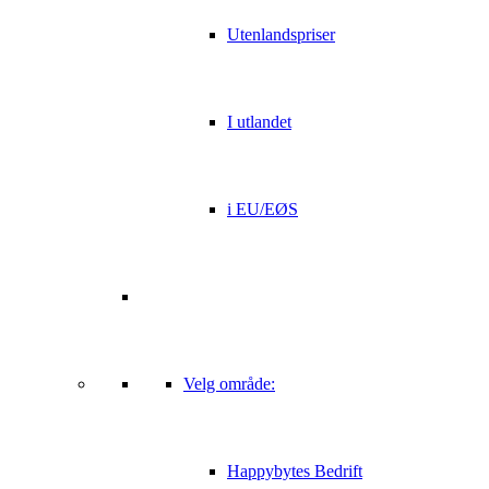
Utenlandspriser
I utlandet
i EU/EØS
Velg område:
Happybytes Bedrift