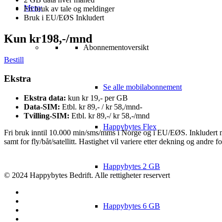
Meny
Fri bruk av tale og meldinger
Bruk i EU/EØS Inkludert
Kun kr
198
,-
/mnd
Abonnementoversikt
Bestill
Ekstra
Se alle mobilabonnement
Ekstra data:
kun kr 19,- per GB
Data-SIM:
Etbl. kr 89,- / kr 58,/mnd-
Tvilling-SIM:
Etbl. kr 89,-/ kr 58,-/mnd
Happybytes Flex
Fri bruk inntil 10.000 min/sms/mms i Norge og i EU/EØS. Inkludert m
samt for fly/båt/satellitt. Hastighet vil variere etter dekning og andre f
Happybytes 2 GB
© 2024 Happybytes Bedrift. Alle rettigheter reservert
facebook
twitter
Happybytes 6 GB
instagram
linkedin