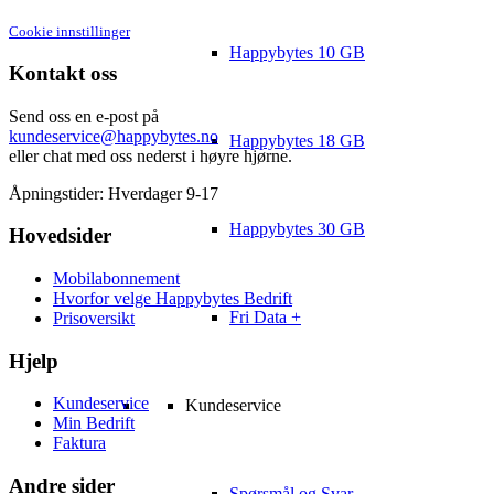
Cookie innstillinger
Happybytes 10 GB
Kontakt oss
Send oss en e-post på
kundeservice@happybytes.no
Happybytes 18 GB
eller chat med oss nederst i høyre hjørne.
Åpningstider: Hverdager 9-17
Happybytes 30 GB
Hovedsider
Mobilabonnement
Hvorfor velge Happybytes Bedrift
Fri Data +
Prisoversikt
Hjelp
Kundeservice
Kundeservice
Min Bedrift
Faktura
Andre sider
Spørsmål og Svar