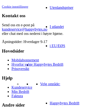
Cookie innstillinger
Utenlandspriser
Kontakt oss
Send oss en e-post på
I utlandet
kundeservice@happybytes.no
eller chat med oss nederst i høyre hjørne.
Åpningstider: Hverdager 9-17
i EU/EØS
Hovedsider
Mobilabonnement
Hvorfor velge Happybytes Bedrift
Prisoversikt
Hjelp
Velg område:
Kundeservice
Min Bedrift
Faktura
Happybytes Bedrift
Andre sider