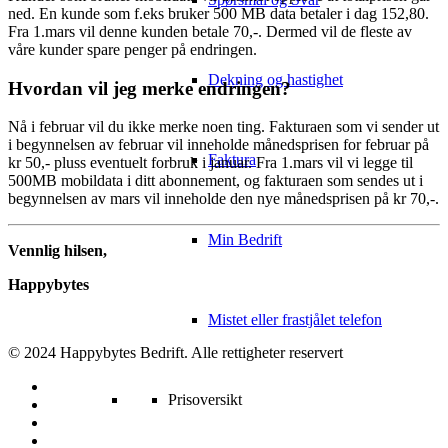
ned. En kunde som f.eks bruker 500 MB data betaler i dag 152,80.
Fra 1.mars vil denne kunden betale 70,-. Dermed vil de fleste av
våre kunder spare penger på endringen.
Dekning og hastighet
Hvordan vil jeg merke endringen?
Nå i februar vil du ikke merke noen ting. Fakturaen som vi sender ut
i begynnelsen av februar vil inneholde månedsprisen for februar på
Faktura
kr 50,- pluss eventuelt forbruk i januar. Fra 1.mars vil vi legge til
500MB mobildata i ditt abonnement, og fakturaen som sendes ut i
begynnelsen av mars vil inneholde den nye månedsprisen på kr 70,-.
Min Bedrift
Vennlig hilsen,
Happybytes
Mistet eller frastjålet telefon
© 2024 Happybytes Bedrift. Alle rettigheter reservert
facebook
Prisoversikt
twitter
instagram
linkedin