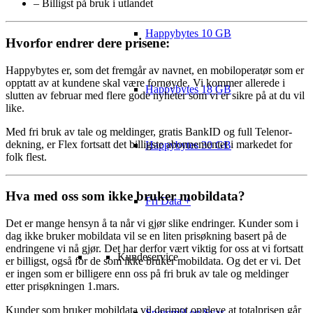
– Billigst på bruk i utlandet
Happybytes 10 GB
Hvorfor endrer dere prisene:
Happybytes er, som det fremgår av navnet, en mobiloperatør som er
opptatt av at kundene skal være fornøyde. Vi kommer allerede i
Happybytes 18 GB
slutten av februar med flere gode nyheter som vi er sikre på at du vil
like.
Med fri bruk av tale og meldinger, gratis BankID og full Telenor-
dekning, er Flex fortsatt det billigste abonnementet i markedet for
Happybytes 30 GB
folk flest.
Hva med oss som ikke bruker mobildata?
Fri Data +
Det er mange hensyn å ta når vi gjør slike endringer. Kunder som i
dag ikke bruker mobildata vil se en liten prisøkning basert på de
endringene vi nå gjør. Det har derfor vært viktig for oss at vi fortsatt
Kundeservice
er billigst, også for de som ikke bruker mobildata. Og det er vi. Det
er ingen som er billigere enn oss på fri bruk av tale og meldinger
etter prisøkningen 1.mars.
Kunder som bruker mobildata vil derimot oppleve at totalprisen går
Spørsmål og Svar