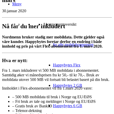
Meny
30.januar 2020
Abonnementoversikt
Nå får du mer inkludert
Nordmenn bruker stadig mer mobildata. Dette gjelder også
våre kunder. Happybytes foretar derfor en endring i både
Se alle mobilabonnement
innhold og pris på vårt Flex-abonnement fra 1. mars 2020.
Hva er nytt:
Happybytes Flex
Fra 1. mars inkluderer vi 500 MB mobildata i abonnementet.
Samtidig øker vi månedsprisen fra kr 50,- til kr 70,-. Bruk av
mobildata utover 500 MB vil fortsatt bli belastet basert på din bruk.
Happybytes 2 GB
Innholdet i Flex-abonnementet vil fra 1.mars 2020 være:
– 500 MB mobildata til bruk i Norge og EU/EØS
– Fri bruk av tale og meldinger i Norge og EU/EØS
Happybytes 6 GB
– Gratis bruk av BankID
– Telenor-dekning