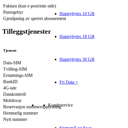
Faktura (kun e-post/min side)
Purregebyr
Happybytes 10 GB
Gjenåpning av sperret abonnement
Tilleggstjenester
Happybytes 18 GB
Tjeneste
Happybytes 30 GB
Data-SIM
Tvilling-SIM
Erstatnings-SIM
BankID
Fri Data +
4G-tale
Datakontroll
Mobilsvar
Kundeservice
Reservasjon nummeropplysning
Hemmelig nummer
Nytt nummer
Spørsmål og Svar